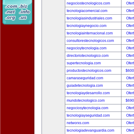
negociostecnologicos.com
Ofer
tecnologiacomercial.com
Ofer
tecnologiasindustriales.com
Ofer
tecnologiaynegocio.com
Ofer
tecnologiainternacional.com
Ofer
consultorestecnologicos.com
Ofer
negocioytecnologia.com
Ofer
directoriotecnologico.com
Ofer
supertecnologia.com
Ofer
productostecnologicos.com
$600
camaraseguridad.com
Ofer
guiadetecnologia.com
Ofer
tecnologiaydesarrollo.com
Ofer
mundotecnologico.com
$690
negociosytecnologia.com
Ofer
tecnologiayseguridad.com
Ofer
networxs.com
Ofer
tecnologiadevanguardia.com
Ofer