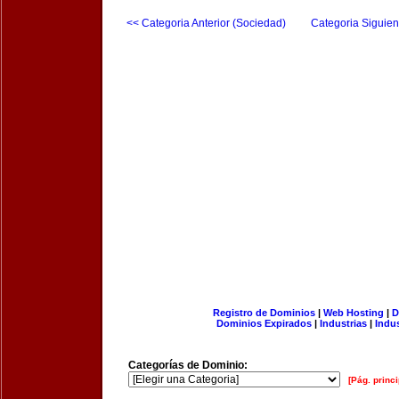
<< Categoria Anterior (Sociedad)
Categoria Siguien
Registro de Dominios
|
Web Hosting
|
D
Dominios Expirados
|
Industrias
|
Indu
Categorías de Dominio:
[Pág. princi