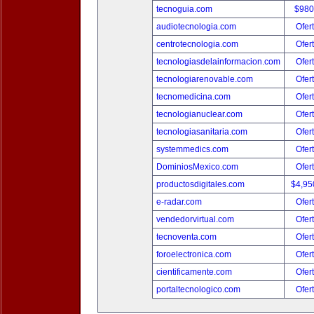
tecnoguia.com
$980
audiotecnologia.com
Ofer
centrotecnologia.com
Ofer
tecnologiasdelainformacion.com
Ofer
tecnologiarenovable.com
Ofer
tecnomedicina.com
Ofer
tecnologianuclear.com
Ofer
tecnologiasanitaria.com
Ofer
systemmedics.com
Ofer
DominiosMexico.com
Ofer
productosdigitales.com
$4,95
e-radar.com
Ofer
vendedorvirtual.com
Ofer
tecnoventa.com
Ofer
foroelectronica.com
Ofer
cientificamente.com
Ofer
portaltecnologico.com
Ofer