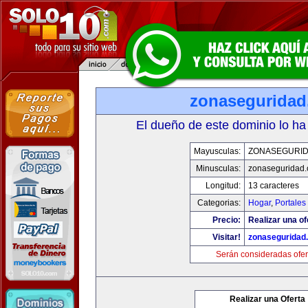
zonasegurida
El dueño de este dominio lo ha
Mayusculas:
ZONASEGURI
Minusculas:
zonaseguridad
Longitud:
13 caracteres
Categorias:
Hogar
,
Portales
Precio:
Realizar una of
Visitar!
zonaseguridad
Serán consideradas ofer
Realizar una Oferta