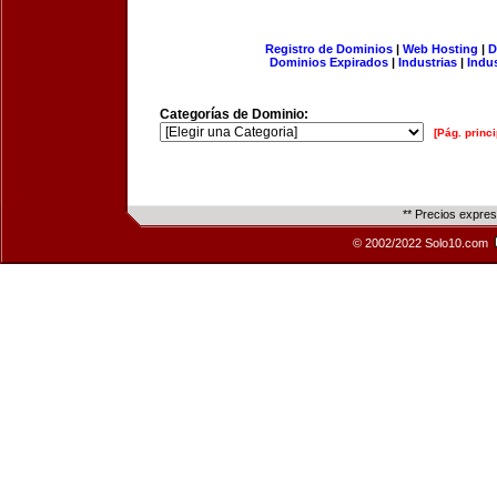
Registro de Dominios
|
Web Hosting
|
D
Dominios Expirados
|
Industrias
|
Indu
Categorías de Dominio:
[Pág. princi
** Precios expre
© 2002/2022 Solo10.com