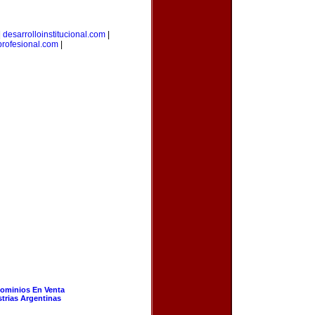
|
desarrolloinstitucional.com
|
profesional.com
|
ominios En Venta
strias Argentinas