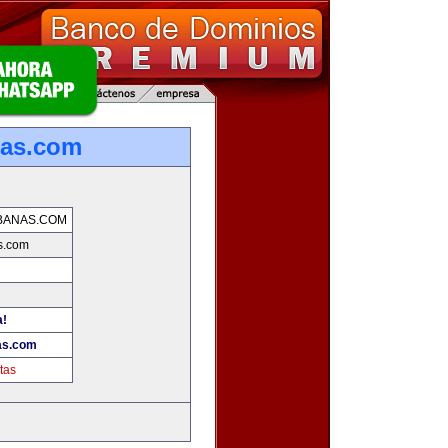
nas.com
BANAS.COM
s.com
a!
as.com
tas