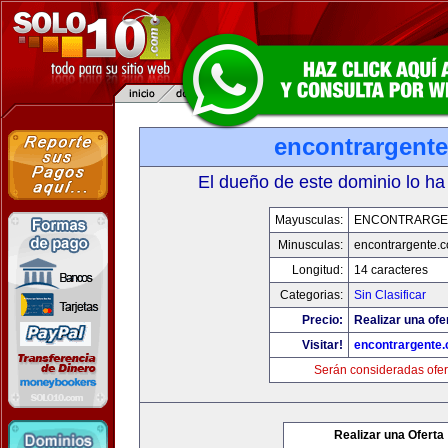
encontrargent
El dueño de este dominio lo ha
Mayusculas:
ENCONTRARGE
Minusculas:
encontrargente.
Longitud:
14 caracteres
Categorias:
Sin Clasificar
Precio:
Realizar una ofe
Visitar!
encontrargente
Serán consideradas ofer
Realizar una Oferta