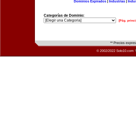
Dominios Expirados
|
Industrias
|
Indu
Categorías de Dominio:
[Pág. princi
** Precios expre
© 2002/2022 Solo10.com