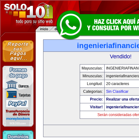
ingenieriafinanci
Vendido!
Mayusculas:
INGENIERIAFINA
Minusculas:
ingenieriafinancie
Longitud:
20 caracteres
Categorias:
Sin Clasificar
Precio:
Realizar una ofert
Visitar!
ingenieriafinancie
Serán consideradas ofer