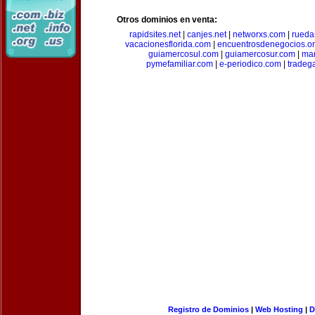
Otros dominios en venta:
rapidsites.net
|
canjes.net
|
networxs.com
|
rueda
vacacionesflorida.com
|
encuentrosdenegocios.o
guiamercosul.com
|
guiamercosur.com
|
mar
pymefamiliar.com
|
e-periodico.com
|
tradega
Registro de Dominios
|
Web Hosting
|
D