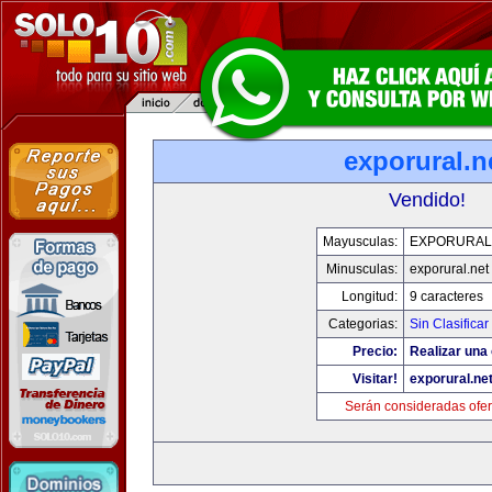
exporural.n
Vendido!
Mayusculas:
EXPORURAL
Minusculas:
exporural.net
Longitud:
9 caracteres
Categorias:
Sin Clasificar
Precio:
Realizar una 
Visitar!
exporural.ne
Serán consideradas ofer