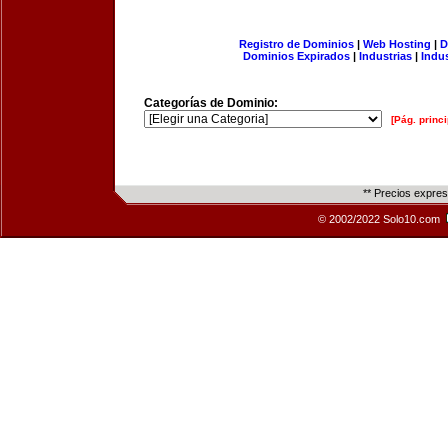
Registro de Dominios
|
Web Hosting
|
D
Dominios Expirados
|
Industrias
|
Indu
Categorías de Dominio:
[Pág. princi
** Precios expre
© 2002/2022 Solo10.com